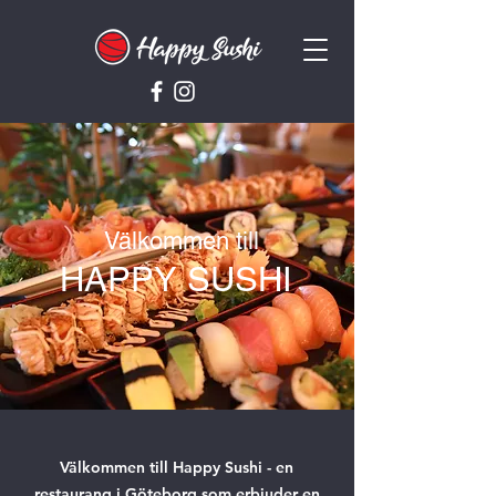
Välkommen till
HAPPY SUSHI
Välkommen till Happy Sushi - en
restaurang i Göteborg som erbjuder en